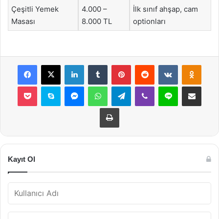
Çeşitli Yemek
4.000 –
İlk sınıf ahşap, cam
Masası
8.000 TL
optionları
Facebook
X
LinkedIn
Tumblr
Pinterest
Reddit
VKontakte
Odnok
Pocket
Skype
Messenger
WhatsApp
Telegram
Viber
Line
E-Posta ile payla
Yazdır
Kayıt Ol