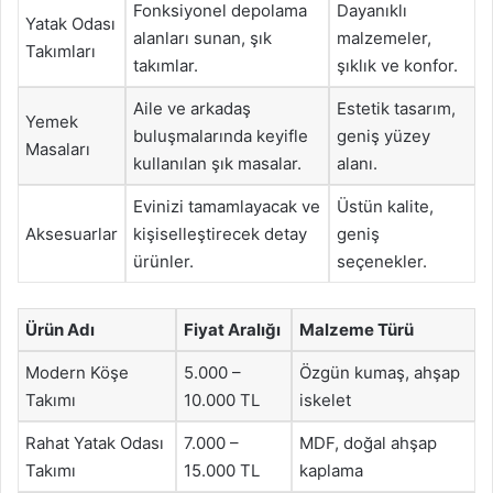
Fonksiyonel depolama
Dayanıklı
Yatak Odası
alanları sunan, şık
malzemeler,
Takımları
takımlar.
şıklık ve konfor.
Aile ve arkadaş
Estetik tasarım,
Yemek
buluşmalarında keyifle
geniş yüzey
Masaları
kullanılan şık masalar.
alanı.
Evinizi tamamlayacak ve
Üstün kalite,
Aksesuarlar
kişiselleştirecek detay
geniş
ürünler.
seçenekler.
Ürün Adı
Fiyat Aralığı
Malzeme Türü
Modern Köşe
5.000 –
Özgün kumaş, ahşap
Takımı
10.000 TL
iskelet
Rahat Yatak Odası
7.000 –
MDF, doğal ahşap
Takımı
15.000 TL
kaplama