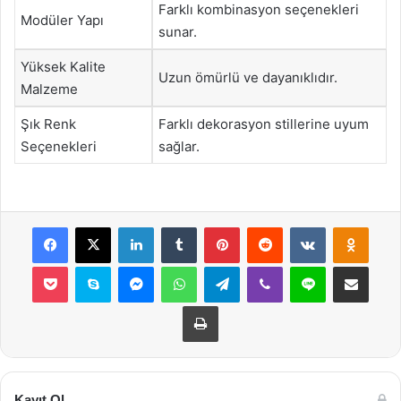
Farklı kombinasyon seçenekleri
Modüler Yapı
sunar.
Yüksek Kalite
Uzun ömürlü ve dayanıklıdır.
Malzeme
Şık Renk
Farklı dekorasyon stillerine uyum
Seçenekleri
sağlar.
Facebook
X
LinkedIn
Tumblr
Pinterest
Reddit
VKontakte
Odnok
Pocket
Skype
Messenger
WhatsApp
Telegram
Viber
Line
E-Posta ile payla
Yazdır
Kayıt Ol