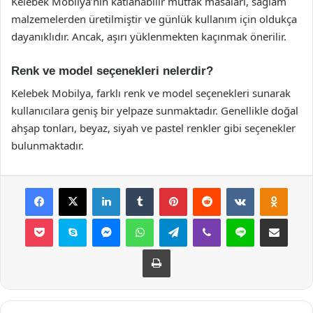
Kelebek Mobilya’nın katlanabilir mutfak masaları, sağlam
malzemelerden üretilmiştir ve günlük kullanım için oldukça
dayanıklıdır. Ancak, aşırı yüklenmekten kaçınmak önerilir.
Renk ve model seçenekleri nelerdir?
Kelebek Mobilya, farklı renk ve model seçenekleri sunarak
kullanıcılara geniş bir yelpaze sunmaktadır. Genellikle doğal
ahşap tonları, beyaz, siyah ve pastel renkler gibi seçenekler
bulunmaktadır.
Facebook
X
LinkedIn
Tumblr
Pinterest
Reddit
VKontakte
Odnok
Pocket
Skype
Messenger
WhatsApp
Telegram
Viber
Line
E-Posta ile payla
Yazdır