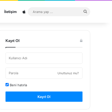
Sitemap
Arama
İletişim
yap
...
Kayıt Ol
Unuttunuz mu?
Beni hatırla
Kayıt Ol