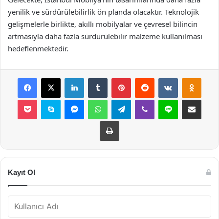
yenilik ve sürdürülebilirlik ön planda olacaktır. Teknolojik
gelişmelerle birlikte, akıllı mobilyalar ve çevresel bilincin
artmasıyla daha fazla sürdürülebilir malzeme kullanılması
hedeflenmektedir.
Facebook
X
LinkedIn
Tumblr
Pinterest
Reddit
VKontakte
Odnok
Pocket
Skype
Messenger
WhatsApp
Telegram
Viber
Line
E-Posta ile payla
Yazdır
Kayıt Ol