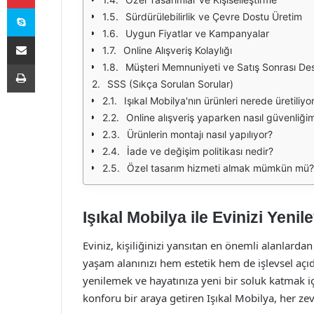
Skype
Sürdürülebilirlik ve Çevre Dostu Üretim
Uygun Fiyatlar ve Kampanyalar
E-Posta ile paylaş
Online Alışveriş Kolaylığı
Yazdır
Müşteri Memnuniyeti ve Satış Sonrası De
SSS (Sıkça Sorulan Sorular)
Işıkal Mobilya'nın ürünleri nerede üretiliyo
Online alışveriş yaparken nasıl güvenliğim
Ürünlerin montajı nasıl yapılıyor?
İade ve değişim politikası nedir?
Özel tasarım hizmeti almak mümkün mü?
Işıkal Mobilya ile Evinizi Yenile
Eviniz, kişiliğinizi yansıtan en önemli alanlard
yaşam alanınızı hem estetik hem de işlevsel açıd
yenilemek ve hayatınıza yeni bir soluk katmak i
konforu bir araya getiren Işıkal Mobilya, her ze