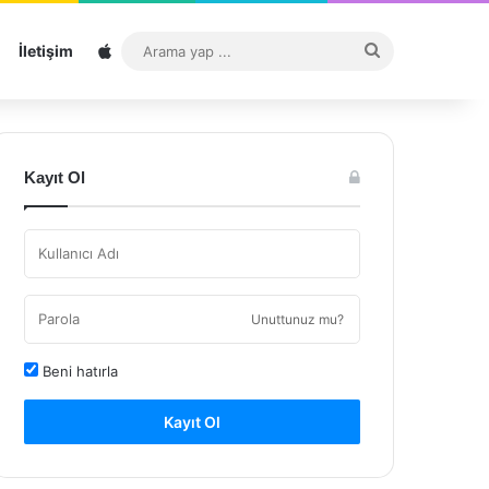
Sitemap
Arama
İletişim
yap
...
Kayıt Ol
Unuttunuz mu?
Beni hatırla
Kayıt Ol