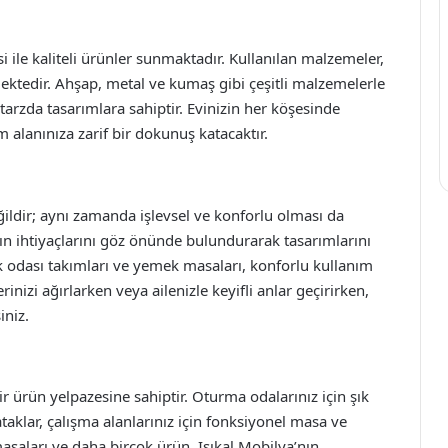
si ile kaliteli ürünler sunmaktadır. Kullanılan malzemeler,
lmektedir. Ahşap, metal ve kumaş gibi çeşitli malzemelerle
arzda tasarımlara sahiptir. Evinizin her köşesinde
am alanınıza zarif bir dokunuş katacaktır.
ildir; aynı zamanda işlevsel ve konforlu olması da
arın ihtiyaçlarını göz önünde bulundurarak tasarımlarını
ak odası takımları ve yemek masaları, konforlu kullanım
rinizi ağırlarken veya ailenizle keyifli anlar geçirirken,
iniz.
ir ürün yelpazesine sahiptir. Oturma odalarınız için şık
taklar, çalışma alanlarınız için fonksiyonel masa ve
asaları ve daha birçok ürün, Işıkal Mobilya’nın