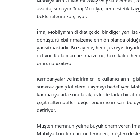
Mobilyaların kullanımı kolay ve pratik olması, 
avantaj sunuyor. İmaj Mobilya, hem estetik kaygı
beklentilerini karşılıyor.
İmaj Mobilya’nın dikkat çekici bir diğer yanı is
dönüştürülebilir malzemelerin ön planda olduğu 
yansıtmaktadır. Bu sayede, hem çevreye duyarl
geliyor. Kullanılan her malzeme, hem kalite hem d
ömrünü uzatıyor.
Kampanyalar ve indirimler ile kullanıcıların ilg
sunarak geniş kitlelere ulaşmayı hedefliyor. Mobi
kampanyalarla sunularak, evlerde farklı bir atmo
çeşitli alternatifleri değerlendirme imkanı bul
getiriyor.
Müşteri memnuniyetine büyük önem veren İmaj Mo
Mobilya kurulum hizmetlerinden, müşteri destek