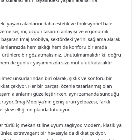
a kullanıcıların hayalindeki yaşam alanlarına
rek, yaşam alanlarını daha estetik ve fonksiyonel hale
malzeme seçimi, özgün tasarım anlayışı ve ergonomik
mayı başaran İmaj Mobilya, sektördeki yerini sağlama alarak
lanlarınızda hem şıklığı hem de konforu bir arada
 ürünlere bir göz atmalısınız. Unutulmamalıdır ki, doğru
 hem de günlük yaşamınızda size mutluluk katacaktır.
mez unsurlarından biri olarak, şıklık ve konforu bir
at çekiyor. Her bir parçası özenle tasarlanmış olan
 yaşam alanlarını güzelleştirirken, aynı zamanda sunduğu
ruyor. İmaj Mobilya’nın geniş ürün yelpazesi, farklı
e işlevselliği ön planda tutuluyor.
er türlü iç mekan stiline uyum sağlıyor. Modern, klasik ya
ünler, extravagant bir havasıyla da dikkat çekiyor.