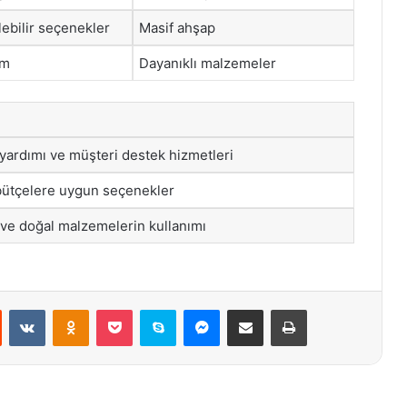
lebilir seçenekler
Masif ahşap
ım
Dayanıklı malzemeler
yardımı ve müşteri destek hizmetleri
 bütçelere uygun seçenekler
 ve doğal malzemelerin kullanımı
st
Reddit
VKontakte
Odnoklassniki
Pocket
Skype
Messenger
E-Posta ile paylaş
Yazdır