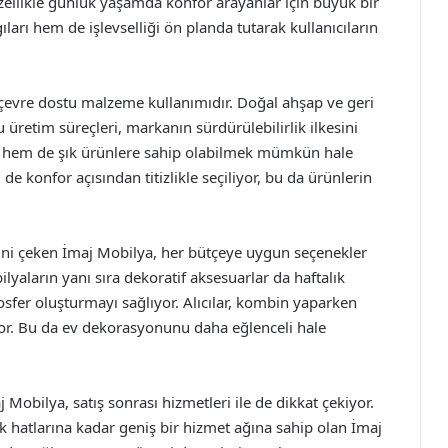
özellikle günlük yaşamda konfor arayanlar için büyük bir
ları hem de işlevselliği ön planda tutarak kullanıcıların
e çevre dostu malzeme kullanımıdır. Doğal ahşap ve geri
üretim süreçleri, markanın sürdürülebilirlik ilkesini
ı hem de şık ürünlere sahip olabilmek mümkün hale
e konfor açısından titizlikle seçiliyor, bu da ürünlerin
isini çeken İmaj Mobilya, her bütçeye uygun seçenekler
lyaların yanı sıra dekoratif aksesuarlar da haftalık
sfer oluşturmayı sağlıyor. Alıcılar, kombin yaparken
uyor. Bu da ev dekorasyonunu daha eğlenceli hale
bilya, satış sonrası hizmetleri ile de dikkat çekiyor.
 hatlarına kadar geniş bir hizmet ağına sahip olan İmaj