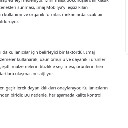
e hitap etmeyi hedefliyor. Minimalist dokunuşlardan klasik
enekleri sunması, İmaj Mobilya’yı eşsiz kılan
in kullanımı ve organik formlar, mekanlarda sıcak bir
olduruyor.
ı da kullanıcılar için belirleyici bir faktördür. İmaj
lzemeler kullanarak, uzun ömürlü ve dayanıklı ürünler
çeşitli malzemelerin titizlikle seçilmesi, ürünlerin hem
artlara ulaşmasını sağlıyor.
en geçirilerek dayanıklılıkları onaylanıyor. Kullanıcıların
den biridir. Bu nedenle, her aşamada kalite kontrol