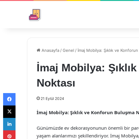
Anasayfa
/
Genel
/
İmaj Mobilya: Şıklık ve Konforu
İmaj Mobilya: Şıklı
Noktası
Facebook
21 Eylül 2024
X
İmaj Mobilya: Şıklık ve Konforun Buluşma 
LinkedIn
Günümüzde ev dekorasyonunun önemli bir parçası
Pinterest
yaşam alanlarımızı şekillendiriyor. İmaj Mobilya,