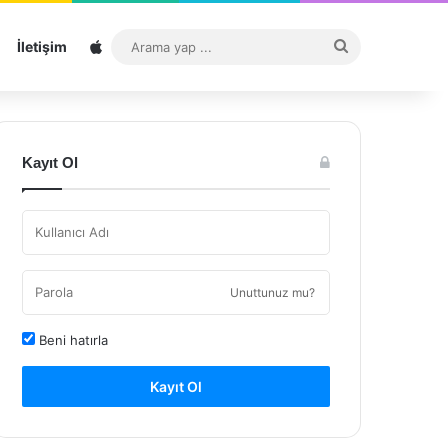
Sitemap
Arama
İletişim
yap
...
Kayıt Ol
Unuttunuz mu?
Beni hatırla
Kayıt Ol