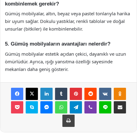
kombinlemek gerekir?
Gümüş mobilyalar, altın, beyaz veya pastel tonlarıyla harika
bir uyum sağlar. Dokulu yastıklar, renkli tablolar ve doğal
unsurlar (bitkiler) ile kombinlenebilir.
5. Gümüş mobilyaların avantajları nelerdir?
Gümüş mobilyalar estetik açıdan çekici, dayanıklı ve uzun
ömürlüdür. Ayrıca, ışığı yansıtma özelliği sayesinde
mekanları daha geniş gösterir.
Facebook
X
LinkedIn
Tumblr
Pinterest
Reddit
VKontakte
Odnok
Pocket
Skype
Messenger
WhatsApp
Telegram
Viber
Line
E-Posta ile payla
Yazdır