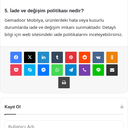
5. İade ve değişim politikası nedir?
Gemadoor Mobilya, ürünlerdeki hata veya kusurlu
durumlarda iade ve değişim imkanı sunmaktadır. Detaylı
bilgi için web sitesindeki iade politikalarını inceleyebilirsiniz.
Facebook
X
LinkedIn
Tumblr
Pinterest
Reddit
VKontakte
Odnok
Pocket
Skype
Messenger
WhatsApp
Telegram
Viber
Line
E-Posta ile payla
Yazdır
Kayıt Ol