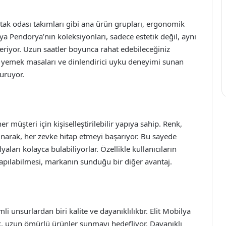
tak odası takımları gibi ana ürün grupları, ergonomik
lya Pendorya’nın koleksiyonları, sadece estetik değil, aynı
çeriyor. Uzun saatler boyunca rahat edebileceğiniz
şık yemek masaları ve dinlendirici uyku deneyimi sunan
turuyor.
 müşteri için kişiselleştirilebilir yapıya sahip. Renk,
unarak, her zevke hitap etmeyi başarıyor. Bu sayede
yaları kolayca bulabiliyorlar. Özellikle kullanıcıların
yapılabilmesi, markanın sunduğu bir diğer avantaj.
 unsurlardan biri kalite ve dayanıklılıktır. Elit Mobilya
k, uzun ömürlü ürünler sunmayı hedefliyor. Dayanıklı