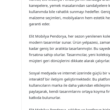
kanepelere, yemek masalarından sandalyelere k
kullanımda bile rahatlık sunmayı hedefler. Geniş 
malzeme seçimleri, mobilyaların hem estetik 
garanti eder.
Elit Mobilya Pendorya, her sezon yenilenen kolek
modern tasarımlar sunar. Ürün yelpazesi, zamans
kadar geniş bir aralıkta tasarlanmıştır. Bu saye
fırsatına sahip olurlar. Tasarımcılar, yeni koleks
müşteri geri dönüşlerini dikkate alarak çalışırlar.
Sosyal medyada ve internet üzerinde güçlü bir v
interaktif bir iletişim geliştirmektedir. Bu platf
kullanıcıların marka ile daha yakından etkileşimd
paylaşarak, kendi tasarımlarını ortaya koyma fır
katkıda bulunurlar.
Elit Mobilya Pendorya, şıklığın ve konforun bir