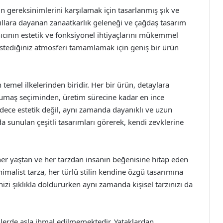
 gereksinimlerini karşılamak için tasarlanmış şık ve
ıllara dayanan zanaatkarlık geleneği ve çağdaş tasarım
anıcının estetik ve fonksiyonel ihtiyaçlarını mükemmel
 istediğiniz atmosferi tamamlamak için geniş bir ürün
emel ilkelerinden biridir. Her bir ürün, detaylara
. Kumaş seçiminden, üretim sürecine kadar en ince
sadece estetik değil, aynı zamanda dayanıklı ve uzun
 sunulan çeşitli tasarımları görerek, kendi zevklerine
r yaştan ve her tarzdan insanın beğenisine hitap eden
imalist tarza, her türlü stilin kendine özgü tasarımına
i şıklıkla doldururken aynı zamanda kişisel tarzınızı da
lerde asla ihmal edilmemektedir. Yataklardan