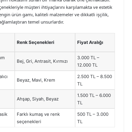
nekleriyle müşteri ihtiyaçlarını karşılamakta ve estetik
ngin ürün gamı, kaliteli malzemeler ve dikkatli işçilik,
sağlamlaştıran temel unsurlardır.
Renk Seçenekleri
Fiyat Aralığı
rum
3.000 TL –
Bej, Gri, Antrasit, Kırmızı
12.000 TL
lıcı
2.500 TL – 8.500
Beyaz, Mavi, Krem
TL
1.500 TL – 6.000
Ahşap, Siyah, Beyaz
TL
asik
Farklı kumaş ve renk
500 TL – 3.000
seçenekleri
TL