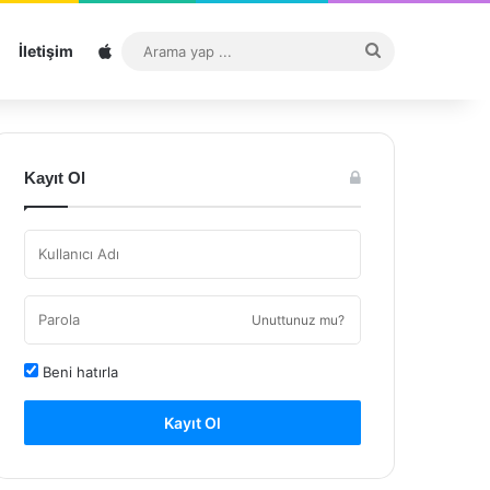
Sitemap
Arama
İletişim
yap
...
Kayıt Ol
Unuttunuz mu?
Beni hatırla
Kayıt Ol