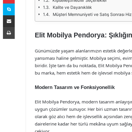
Kişiselleştirilebilir Seçenekler
Skype
Kalite ve Dayanıklılık
Müşteri Memnuniyeti ve Satış Sonrası Hiz
E-Posta ile paylaş
Yazdır
Elit Mobilya Pendorya: Şıklığ
Günümüzde yaşam alanlarımızın estetik değerleri
yansıması haline gelmiştir. Mobilya seçimi, ev
biridir. İşte tam da bu noktada, Elit Mobilya Pen
bu marka, hem estetik hem de işlevsel mobilya se
Modern Tasarım ve Fonksiyonellik
Elit Mobilya Pendorya, modern tasarım anlayı
uygun çözümler sunuyor. Her biri uzman tasarım
olarak göz alıcı hem de işlevsellik açısından z
dairelerine kadar her türlü mekâna uyum sağlaya
çekiyor.