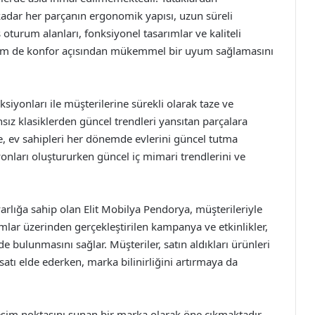
adar her parçanın ergonomik yapısı, uzun süreli
oturum alanları, fonksiyonel tasarımlar ve kaliteli
hem de konfor açısından mükemmel bir uyum sağlamasını
siyonları ile müşterilerine sürekli olarak taze ve
ız klasiklerden güncel trendleri yansıtan parçalara
de, ev sahipleri her dönemde evlerini güncel tutma
iyonları oluştururken güncel iç mimari trendlerini ve
arlığa sahip olan Elit Mobilya Pendorya, müşterileriyle
ormlar üzerinden gerçekleştirilen kampanya ve etkinlikler,
e bulunmasını sağlar. Müşteriler, satın aldıkları ürünleri
satı elde ederken, marka bilinirliğini artırmaya da
leşim noktasını sunan bir marka olarak öne çıkmaktadır.