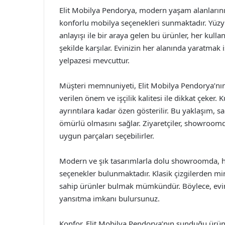
Elit Mobilya Pendorya, modern yaşam alanlarının
konforlu mobilya seçenekleri sunmaktadır. Yüzy
anlayışı ile bir araya gelen bu ürünler, her kull
şekilde karşılar. Evinizin her alanında yaratmak
yelpazesi mevcuttur.
Müşteri memnuniyeti, Elit Mobilya Pendorya’nın t
verilen önem ve işçilik kalitesi ile dikkat çeker
ayrıntılara kadar özen gösterilir. Bu yaklaşım, 
ömürlü olmasını sağlar. Ziyaretçiler, showroomda
uygun parçaları seçebilirler.
Modern ve şık tasarımlarla dolu showroomda, he
seçenekler bulunmaktadır. Klasik çizgilerden min
sahip ürünler bulmak mümkündür. Böylece, eviniz
yansıtma imkanı bulursunuz.
Konfor, Elit Mobilya Pendorya’nın sunduğu ürün