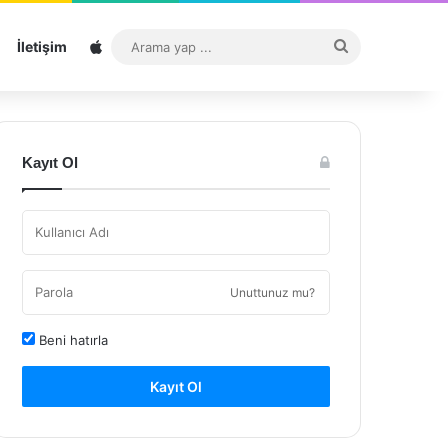
Sitemap
Arama
İletişim
yap
...
Kayıt Ol
Unuttunuz mu?
Beni hatırla
Kayıt Ol