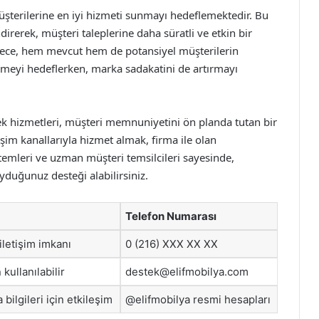
 müşterilerine en iyi hizmeti sunmayı hedeflemektedir. Bu
rerek, müşteri taleplerine daha süratli ve etkin bir
lece, hem mevcut hem de potansiyel müşterilerin
emeyi hedeflerken, marka sadakatini de artırmayı
stek hizmetleri, müşteri memnuniyetini ön planda tutan bir
işim kanallarıyla hizmet almak, firma ile olan
sistemleri ve uzman müşteri temsilcileri sayesinde,
uyduğunuz desteği alabilirsiniz.
Telefon Numarası
 iletişim imkanı
0 (216) XXX XX XX
 kullanılabilir
destek@elifmobilya.com
bilgileri için etkileşim
@elifmobilya resmi hesapları