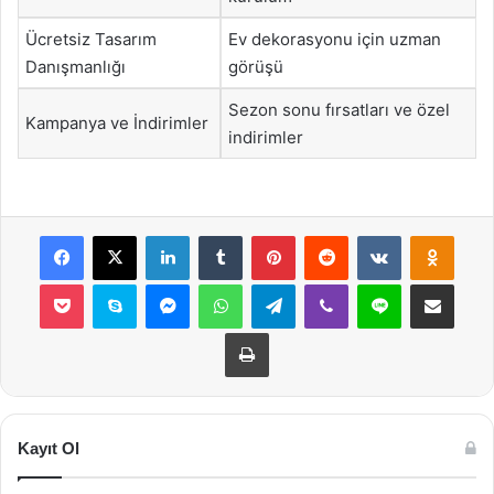
Ücretsiz Tasarım
Ev dekorasyonu için uzman
Danışmanlığı
görüşü
Sezon sonu fırsatları ve özel
Kampanya ve İndirimler
indirimler
Facebook
X
LinkedIn
Tumblr
Pinterest
Reddit
VKontakte
Odnok
Pocket
Skype
Messenger
WhatsApp
Telegram
Viber
Line
E-Posta ile payla
Yazdır
Kayıt Ol