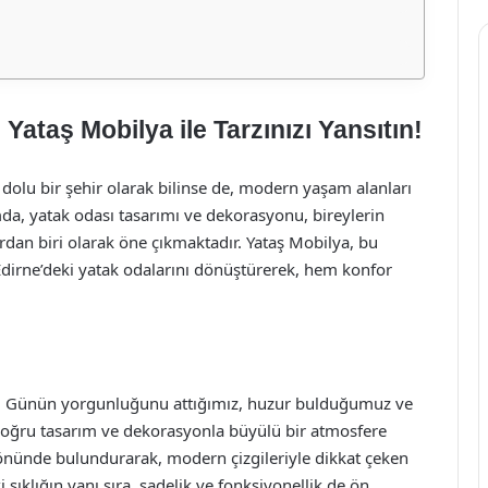
Yataş Mobilya ile Tarzınızı Yansıtın!
ile dolu bir şehir olarak bilinse de, modern yaşam alanları
mda, yatak odası tasarımı ve dekorasyonu, bireylerin
ardan biri olarak öne çıkmaktadır. Yataş Mobilya, bu
dirne’deki yatak odalarını dönüştürerek, hem konfor
dir. Günün yorgunluğunu attığımız, huzur bulduğumuz ve
, doğru tasarım ve dekorasyonla büyülü bir atmosfere
z önünde bulundurarak, modern çizgileriyle dikkat çeken
şıklığın yanı sıra, sadelik ve fonksiyonellik de ön