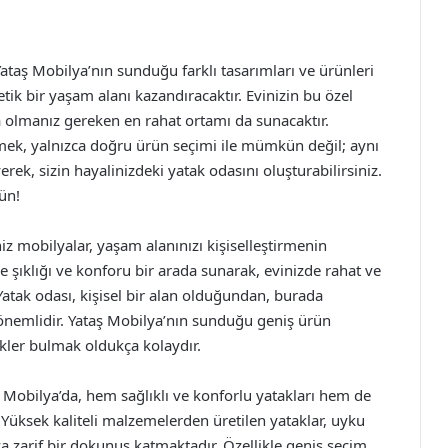
Yataş Mobilya’nın sunduğu farklı tasarımları ve ürünleri
ik bir yaşam alanı kazandıracaktır. Evinizin bu özel
da olmanız gereken en rahat ortamı da sunacaktır.
irmek, yalnızca doğru ürün seçimi ile mümkün değil; aynı
k, sizin hayalinizdeki yatak odasını oluşturabilirsiniz.
ün!
niz mobilyalar, yaşam alanınızı kişiselleştirmenin
e şıklığı ve konforu bir arada sunarak, evinizde rahat ve
Yatak odası, kişisel bir alan olduğundan, burada
 önemlidir. Yataş Mobilya’nın sunduğu geniş ürün
ekler bulmak oldukça kolaydır.
ş Mobilya’da, hem sağlıklı ve konforlu yatakları hem de
Yüksek kaliteli malzemelerden üretilen yataklar, uyku
nıza zarif bir dokunuş katmaktadır. Özellikle geniş seçim