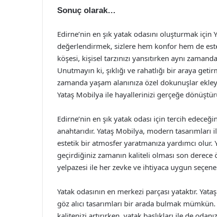
Sonuç olarak…
Edirne’nin en şık yatak odasını oluşturmak için 
değerlendirmek, sizlere hem konfor hem de estet
köşesi, kişisel tarzınızı yansıtırken aynı zaman
Unutmayın ki, şıklığı ve rahatlığı bir araya get
zamanda yaşam alanınıza özel dokunuşlar ekleyere
Yataş Mobilya ile hayallerinizi gerçeğe dönüştür
Edirne’nin en şık yatak odası için tercih edeceği
anahtarıdır. Yataş Mobilya, modern tasarımları il
estetik bir atmosfer yaratmanıza yardımcı olur. 
geçirdiğiniz zamanın kaliteli olması son derece
yelpazesi ile her zevke ve ihtiyaca uygun seçen
Yatak odasının en merkezi parçası yataktır. Yata
göz alıcı tasarımları bir arada bulmak mümkün. 
kalitenizi artırırken, yatak başlıkları ile de oda