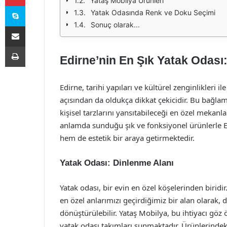
Yataş Mobilya Ürünleri
Skype
Yatak Odasında Renk ve Doku Seçimi
Sonuç olarak...
E-Posta ile paylaş
Yazdır
Edirne’nin En Şık Yatak Odası: 
Edirne, tarihi yapıları ve kültürel zenginlikleri 
açısından da oldukça dikkat çekicidir. Bu bağla
kişisel tarzlarını yansıtabileceği en özel mekanl
anlamda sunduğu şık ve fonksiyonel ürünlerle E
hem de estetik bir araya getirmektedir.
Yatak Odası: Dinlenme Alanı
Yatak odası, bir evin en özel köşelerinden biri
en özel anlarımızı geçirdiğimiz bir alan olarak
dönüştürülebilir. Yataş Mobilya, bu ihtiyacı gö
yatak odası takımları sunmaktadır. Ürünlerindeki 