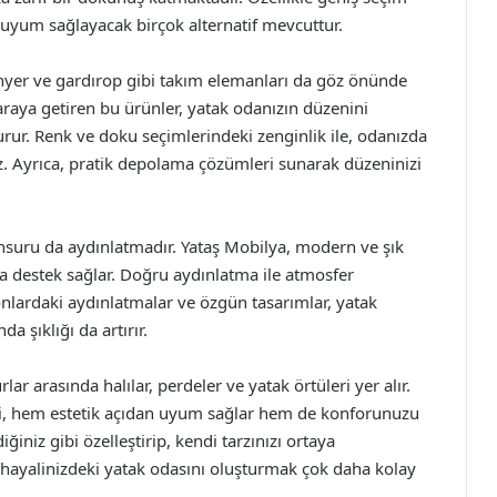
e uyum sağlayacak birçok alternatif mevcuttur.
nyer ve gardırop gibi takım elemanları da göz önünde
 araya getiren bu ürünler, yatak odanızın düzenini
rur. Renk ve doku seçimlerindeki zenginlik ile, odanızda
niz. Ayrıca, pratik depolama çözümleri sunarak düzeninizi
suru da aydınlatmadır. Yataş Mobilya, modern ve şık
da destek sağlar. Doğru aydınlatma ile atmosfer
tonlardaki aydınlatmalar ve özgün tasarımlar, yatak
a şıklığı da artırır.
r arasında halılar, perdeler ve yatak örtüleri yer alır.
eri, hem estetik açıdan uyum sağlar hem de konforunuzu
diğiniz gibi özelleştirip, kendi tarzınızı ortaya
, hayalinizdeki yatak odasını oluşturmak çok daha kolay