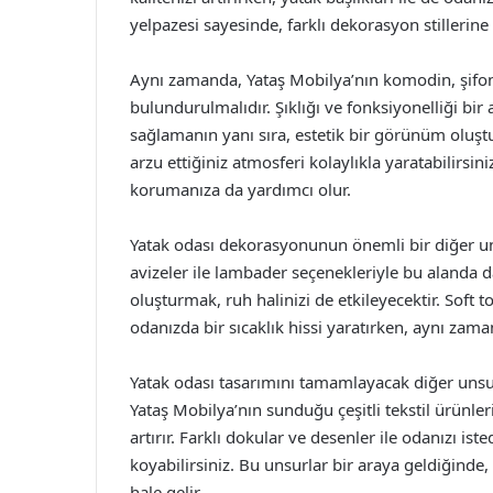
yelpazesi sayesinde, farklı dekorasyon stillerin
Aynı zamanda, Yataş Mobilya’nın komodin, şifo
bulundurulmalıdır. Şıklığı ve fonksiyonelliği bir
sağlamanın yanı sıra, estetik bir görünüm oluştu
arzu ettiğiniz atmosferi kolaylıkla yaratabilirsi
korumanıza da yardımcı olur.
Yatak odası dekorasyonunun önemli bir diğer un
avizeler ile lambader seçenekleriyle bu alanda 
oluşturmak, ruh halinizi de etkileyecektir. Soft 
odanızda bir sıcaklık hissi yaratırken, aynı zamand
Yatak odası tasarımını tamamlayacak diğer unsurla
Yataş Mobilya’nın sunduğu çeşitli tekstil ürünl
artırır. Farklı dokular ve desenler ile odanızı iste
koyabilirsiniz. Bu unsurlar bir araya geldiğinde
hale gelir.