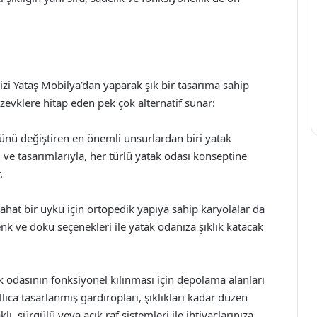
izi Yataş Mobilya’dan yaparak şık bir tasarıma sahip
ı zevklere hitap eden pek çok alternatif sunar:
nü değiştiren en önemli unsurlardan biri yatak
ri ve tasarımlarıyla, her türlü yatak odası konseptine
.
ahat bir uyku için ortopedik yapıya sahip karyolalar da
enk ve doku seçenekleri ile yatak odanıza şıklık katacak
 odasının fonksiyonel kılınması için depolama alanları
lıca tasarlanmış gardıropları, şıklıkları kadar düzen
ı, sürgülü veya açık raf sistemleri ile ihtiyaçlarınıza