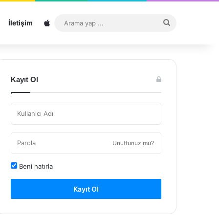
Sitemap
Arama
İletişim
yap
...
Kayıt Ol
Unuttunuz mu?
Beni hatırla
Kayıt Ol