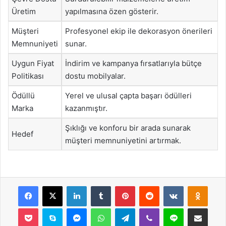
Üretim
yapılmasına özen gösterir.
Müşteri
Profesyonel ekip ile dekorasyon önerileri
Memnuniyeti
sunar.
Uygun Fiyat
İndirim ve kampanya fırsatlarıyla bütçe
Politikası
dostu mobilyalar.
Ödüllü
Yerel ve ulusal çapta başarı ödülleri
Marka
kazanmıştır.
Şıklığı ve konforu bir arada sunarak
Hedef
müşteri memnuniyetini artırmak.
Facebook
X
LinkedIn
Tumblr
Pinterest
Reddit
VKontakte
Odnok
Pocket
Skype
Messenger
WhatsApp
Telegram
Viber
Line
E-Posta ile payla