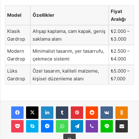
Fiyat
Model
Özellikler
Aralığı
Klasik
Ahşap kaplama, cam kapak, geniş
₺2.000 –
Gardrop
saklama alanı
₺3.000
Modern
Minimalist tasarım, yer tasarrufu,
₺2.500 –
Gardrop
çekmece sistemi
₺4.000
Lüks
Özel tasarım, kaliteli malzeme,
₺5.000 –
Gardrop
kişisel düzenleme alanı
₺7.000
Facebook
X
LinkedIn
Tumblr
Pinterest
Reddit
VKontakte
Odnok
Pocket
Skype
Messenger
WhatsApp
Telegram
Viber
Line
E-Posta ile payla
Yazdır