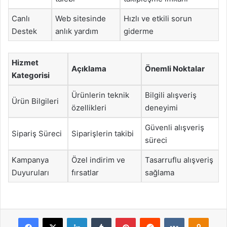
Canlı
Web sitesinde
Hızlı ve etkili sorun
Destek
anlık yardım
giderme
Hizmet
Açıklama
Önemli Noktalar
Kategorisi
Ürünlerin teknik
Bilgili alışveriş
Ürün Bilgileri
özellikleri
deneyimi
Güvenli alışveriş
Sipariş Süreci
Siparişlerin takibi
süreci
Kampanya
Özel indirim ve
Tasarruflu alışveriş
Duyuruları
fırsatlar
sağlama
Facebook
X
LinkedIn
Tumblr
Pinterest
Reddit
VKontakte
Odnok