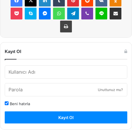
Pocket
Skype
Messenger
WhatsApp
Telegram
Viber
Line
E-Posta ile payla
Yazdır
Kayıt Ol
Unuttunuz mu?
Beni hatırla
Kayıt Ol