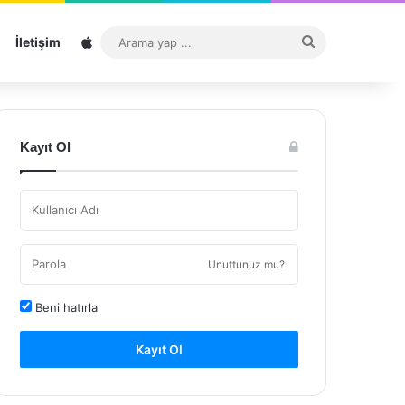
Sitemap
Arama
İletişim
yap
...
Kayıt Ol
Unuttunuz mu?
Beni hatırla
Kayıt Ol