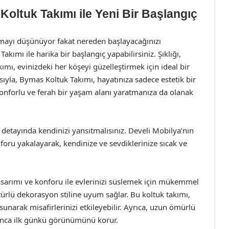
oltuk Takımı ile Yeni Bir Başlangıç
mayı düşünüyor fakat nereden başlayacağınızı
kımı ile harika bir başlangıç yapabilirsiniz. Şıklığı,
ımı, evinizdeki her köşeyi güzelleştirmek için ideal bir
sıyla, Bymas Koltuk Takımı, hayatınıza sadece estetik bir
forlu ve ferah bir yaşam alanı yaratmanıza da olanak
r detayında kendinizi yansıtmalısınız. Develi Mobilya’nın
nforu yakalayarak, kendinize ve sevdiklerinize sıcak ve
sarımı ve konforu ile evlerinizi süslemek için mükemmel
er türlü dekorasyon stiline uyum sağlar. Bu koltuk takımı,
sunarak misafirlerinizi etkileyebilir. Ayrıca, uzun ömürlü
unca ilk günkü görünümünü korur.