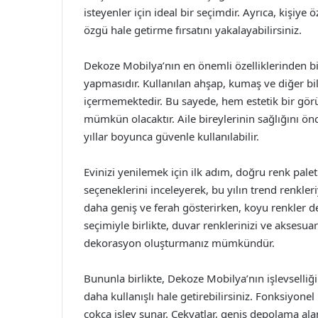
isteyenler için ideal bir seçimdir. Ayrıca, kişiye
özgü hale getirme fırsatını yakalayabilirsiniz.
Dekoze Mobilya’nın en önemli özelliklerinden bi
yapmasıdır. Kullanılan ahşap, kumaş ve diğer bil
içermemektedir. Bu sayede, hem estetik bir gör
mümkün olacaktır. Aile bireylerinin sağlığını ön
yıllar boyunca güvenle kullanılabilir.
Evinizi yenilemek için ilk adım, doğru renk pale
seçeneklerini inceleyerek, bu yılın trend renkleri
daha geniş ve ferah gösterirken, koyu renkler d
seçimiyle birlikte, duvar renklerinizi ve akses
dekorasyon oluşturmanız mümkündür.
Bununla birlikte, Dekoze Mobilya’nın işlevselliğ
daha kullanışlı hale getirebilirsiniz. Fonksiyone
çokça işlev sunar. Çekyatlar, geniş depolama ala