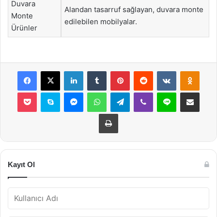
Duvara
Alandan tasarruf sağlayan, duvara monte
Monte
edilebilen mobilyalar.
Ürünler
Facebook
X
LinkedIn
Tumblr
Pinterest
Reddit
VKontakte
Odnok
Pocket
Skype
Messenger
WhatsApp
Telegram
Viber
Line
E-Posta ile payla
Yazdır
Kayıt Ol