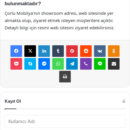
bulunmaktadır?
Çorlu Mobilya’nın showroom adresi, web sitesinde yer
almakta olup, ziyaret etmek isteyen müşterilere açıktır.
Detaylı bilgi için resmi web sitesini ziyaret edebilirsiniz.
Facebook
X
LinkedIn
Tumblr
Pinterest
Reddit
VKontakte
Odnok
Pocket
Skype
Messenger
WhatsApp
Telegram
Viber
Line
E-Posta ile payla
Yazdır
Kayıt Ol