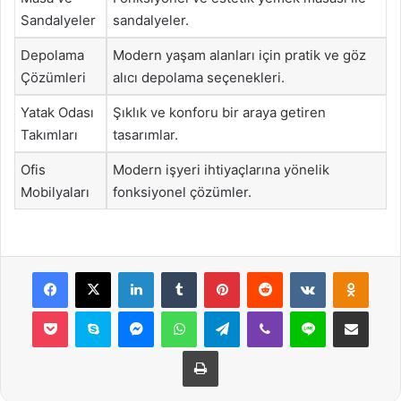
Sandalyeler
sandalyeler.
Depolama
Modern yaşam alanları için pratik ve göz
Çözümleri
alıcı depolama seçenekleri.
Yatak Odası
Şıklık ve konforu bir araya getiren
Takımları
tasarımlar.
Ofis
Modern işyeri ihtiyaçlarına yönelik
Mobilyaları
fonksiyonel çözümler.
Facebook
X
LinkedIn
Tumblr
Pinterest
Reddit
VKontakte
Odnok
Pocket
Skype
Messenger
WhatsApp
Telegram
Viber
Line
E-Posta ile payla
Yazdır