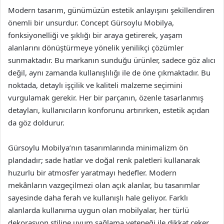
Modern tasarım, günümüzün estetik anlayışını şekillendiren
önemli bir unsurdur. Concept Gürsoylu Mobilya,
fonksiyonelliği ve şıklığı bir araya getirerek, yaşam
alanlarını dönüştürmeye yönelik yenilikçi çözümler
sunmaktadır. Bu markanın sunduğu ürünler, sadece göz alıcı
değil, aynı zamanda kullanışlılığı ile de öne çıkmaktadır. Bu
noktada, detaylı işçilik ve kaliteli malzeme seçimini
vurgulamak gerekir. Her bir parçanın, özenle tasarlanmış
detayları, kullanıcıların konforunu artırırken, estetik açıdan
da göz doldurur.
Gürsoylu Mobilya’nın tasarımlarında minimalizm ön
plandadır; sade hatlar ve doğal renk paletleri kullanarak
huzurlu bir atmosfer yaratmayı hedefler. Modern
mekânların vazgeçilmezi olan açık alanlar, bu tasarımlar
sayesinde daha ferah ve kullanışlı hale geliyor. Farklı
alanlarda kullanıma uygun olan mobilyalar, her türlü
dekorasyon stiline uyum sağlama yeteneği ile dikkat çeker.