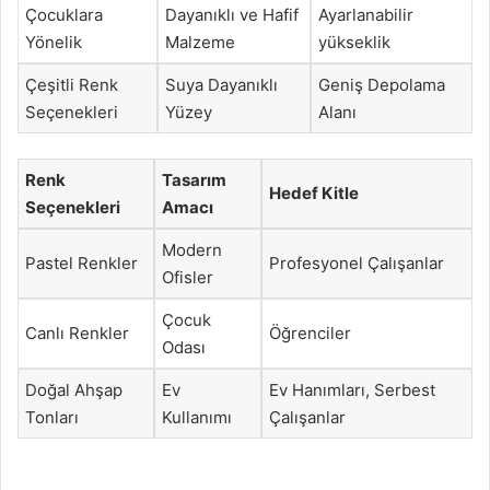
Çocuklara
Dayanıklı ve Hafif
Ayarlanabilir
Yönelik
Malzeme
yükseklik
Çeşitli Renk
Suya Dayanıklı
Geniş Depolama
Seçenekleri
Yüzey
Alanı
Renk
Tasarım
Hedef Kitle
Seçenekleri
Amacı
Modern
Pastel Renkler
Profesyonel Çalışanlar
Ofisler
Çocuk
Canlı Renkler
Öğrenciler
Odası
Doğal Ahşap
Ev
Ev Hanımları, Serbest
Tonları
Kullanımı
Çalışanlar