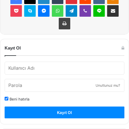
Pocket
Skype
Messenger
WhatsApp
Telegram
Viber
Line
E-Posta ile payla
Yazdır
Kayıt Ol
Unuttunuz mu?
Beni hatırla
Kayıt Ol