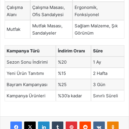
Çalışma
Çalışma Masası,
Ergonomik,
Alanı
Ofis Sandalyesi
Fonksiyonel
Mutfak Masası,
Sağlam Malzeme, Şık
Mutfak
Sandalyeler
Görünüm
Kampanya Türü
İndirim Oranı
Süre
Sezon Sonu İndirimi
%20
1 Ay
Yeni Ürün Tanıtımı
%15
2 Hafta
Bayram Kampanyası
%25
3 Gün
Kampanya Ürünleri
%30’a kadar
Sınırlı Süreli
Facebook
X
LinkedIn
Tumblr
Pinterest
Reddit
VKontakte
Odnok