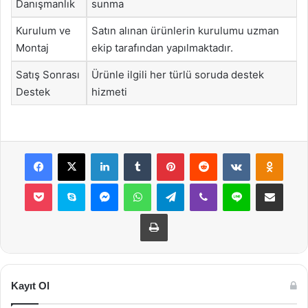
Danışmanlık
sunma
Kurulum ve
Satın alınan ürünlerin kurulumu uzman
Montaj
ekip tarafından yapılmaktadır.
Satış Sonrası
Ürünle ilgili her türlü soruda destek
Destek
hizmeti
Facebook
X
LinkedIn
Tumblr
Pinterest
Reddit
VKontakte
Odnok
Pocket
Skype
Messenger
WhatsApp
Telegram
Viber
Line
E-Posta ile payla
Yazdır
Kayıt Ol