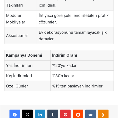
Takımları
için ideal.
Modüler
İhtiyaca göre şekillendirilebilen pratik
Mobilyalar
çözümler.
Ev dekorasyonunu tamamlayacak şık
Aksesuarlar
detaylar.
Kampanya Dönemi
İndirim Oranı
Yaz İndirimleri
%20’ye kadar
Kış İndirimleri
%30’a kadar
Özel Günler
%15’ten başlayan indirimler
Facebook
X
LinkedIn
Tumblr
Pinterest
Reddit
VKontakte
Odnok