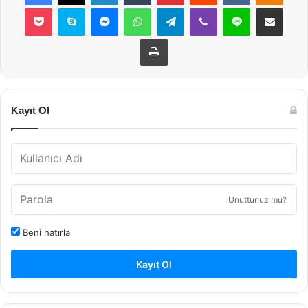
Pocket
Skype
Messenger
WhatsApp
Telegram
Viber
Line
E-Posta ile payla
Yazdır
Kayıt Ol
Unuttunuz mu?
Beni hatırla
Kayıt Ol