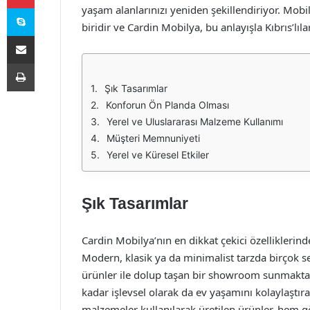
Skype
yaşam alanlarınızı yeniden şekillendiriyor. Mob
biridir ve Cardin Mobilya, bu anlayışla Kıbrıs’lıl
E-Posta ile paylaş
Yazdır
Şık Tasarımlar
Konforun Ön Planda Olması
Yerel ve Uluslararası Malzeme Kullanımı
Müşteri Memnuniyeti
Yerel ve Küresel Etkiler
Şık Tasarımlar
Cardin Mobilya’nın en dikkat çekici özelliklerinden
Modern, klasik ya da minimalist tarzda birçok 
ürünler ile dolup taşan bir showroom sunmaktadı
kadar işlevsel olarak da ev yaşamını kolaylaştırac
malzemeler kullanılarak üretilen ürünler, hem g