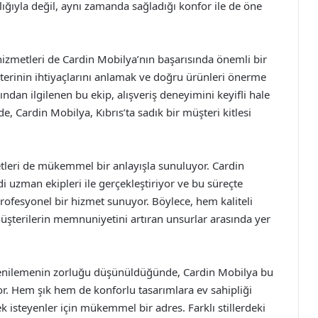
lığıyla değil, aynı zamanda sağladığı konfor ile de öne
hizmetleri de Cardin Mobilya’nın başarısında önemli bir
terinin ihtiyaçlarını anlamak ve doğru ürünleri önerme
ndan ilgilenen bu ekip, alışveriş deneyimini keyifli hale
de, Cardin Mobilya, Kıbrıs’ta sadık bir müşteri kitlesi
etleri de mükemmel bir anlayışla sunuluyor. Cardin
i uzman ekipleri ile gerçekleştiriyor ve bu süreçte
rofesyonel bir hizmet sunuyor. Böylece, hem kaliteli
erilerin memnuniyetini artıran unsurlar arasında yer
 yenilemenin zorluğu düşünüldüğünde, Cardin Mobilya bu
r. Hem şık hem de konforlu tasarımlara ev sahipliği
isteyenler için mükemmel bir adres. Farklı stillerdeki