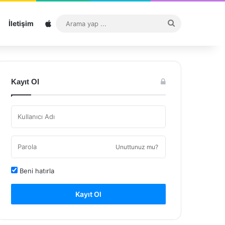
Sitemap
Arama
İletişim
yap
...
Kayıt Ol
Unuttunuz mu?
Beni hatırla
Kayıt Ol