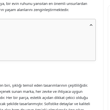
ilya, bir evin ruhunu yansıtan en önemli unsurlardan
arın yaşam alanlarını zenginleştirmektedir.
 biri, şıklığı temsil eden tasarımlarının çeşitliliğidir.
seçenek sunan marka, her zevke ve ihtiyaca uygun
r. Her bir parça, estetik açıdan dikkat çekici olduğu
ak şekilde tasarlanmıştır. Sofistike detaylar ve kaliteli
öz alıcı hem de uzun ömürlü olmalarıyla öne çıkar.