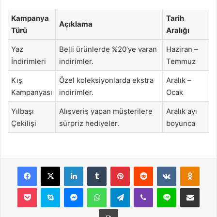
Kampanya
Tarih
Açıklama
Türü
Aralığı
Yaz
Belli ürünlerde %20’ye varan
Haziran –
İndirimleri
indirimler.
Temmuz
Kış
Özel koleksiyonlarda ekstra
Aralık –
Kampanyası
indirimler.
Ocak
Yılbaşı
Alışveriş yapan müşterilere
Aralık ayı
Çekilişi
sürpriz hediyeler.
boyunca
Facebook
X
LinkedIn
Tumblr
Pinterest
Reddit
VKontakte
Odnok
Pocket
Skype
Messenger
WhatsApp
Telegram
Viber
Line
E-Posta ile payla
Yazdır