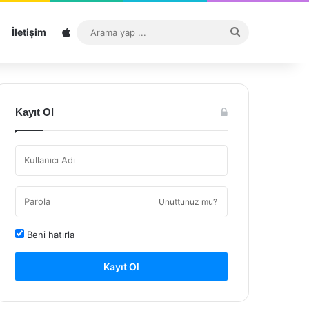
Sitemap
Arama
İletişim
yap
...
Kayıt Ol
Unuttunuz mu?
Beni hatırla
Kayıt Ol