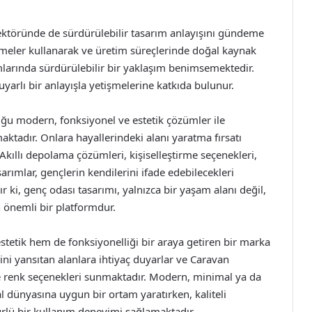
ktöründe de sürdürülebilir tasarım anlayışını gündeme
emeler kullanarak ve üretim süreçlerinde doğal kaynak
larında sürdürülebilir bir yaklaşım benimsemektedir.
yarlı bir anlayışla yetişmelerine katkıda bulunur.
ğu modern, fonksiyonel ve estetik çözümler ile
aktadır. Onlara hayallerindeki alanı yaratma fırsatı
Akıllı depolama çözümleri, kişiselleştirme seçenekleri,
arımlar, gençlerin kendilerini ifade edebilecekleri
i, genç odası tasarımı, yalnızca bir yaşam alanı değil,
in önemli bir platformdur.
tetik hem de fonksiyonelliği bir araya getiren bir marka
ini yansıtan alanlara ihtiyaç duyarlar ve Caravan
 ve renk seçenekleri sunmaktadır. Modern, minimal ya da
al dünyasına uygun bir ortam yaratırken, kaliteli
rlü bir kullanım deneyimi sağlamaktadır.