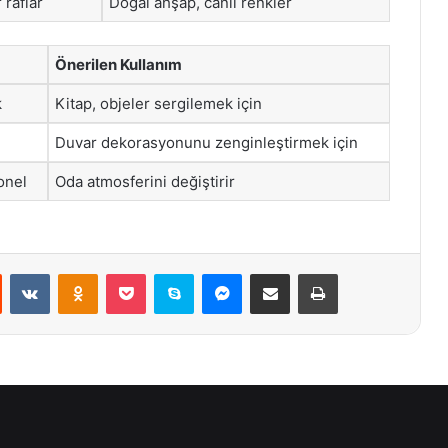
 raflar
Doğal ahşap, canlı renkler
Önerilen Kullanım
k
Kitap, objeler sergilemek için
Duvar dekorasyonunu zenginleştirmek için
onel
Oda atmosferini değiştirir
st
Reddit
VKontakte
Odnoklassniki
Pocket
Skype
Messenger
E-Posta ile paylaş
Yazdır