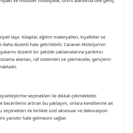
ompakt ve modüler mobilyalar, sınırlı alanlarda bile geniş
li taşır. Kitaplar, eğitim materyalleri, kıyafetler ve
 daha düzenli hale getirilebilir. Caravan Mobilya’nın
yalarını düzenli bir şekilde saklamalarına yardımcı
epolama alanları, raf sistemleri ve çekmeceler, gençlerin
maktadır.
iselleştirme seçenekleri ile dikkat çekmektedir.
 becerilerini artıran bu yaklaşım, onlara kendilerine ait
ku seçenekleri ile birlikte özel aksesuar ve dekorasyon
ni yansıtır hale gelmesini sağlar.