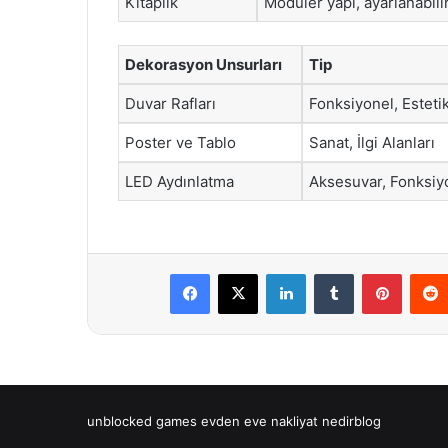
Kitaplık
Modüler yapı, ayarlanabilir
Dekorasyon Unsurları
Tip
Duvar Rafları
Fonksiyonel, Esteti
Poster ve Tablo
Sanat, İlgi Alanları
LED Aydınlatma
Aksesuvar, Fonksiy
Facebook
X
LinkedIn
Tumblr
Pintere
unblocked games
evden eve nakliyat
nedirblog