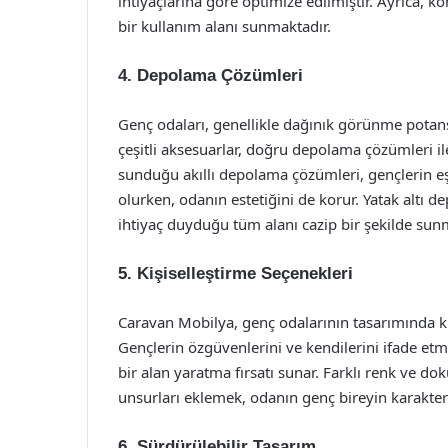
ihtiyaçlarına göre optimize edilmiştir. Ayrıca, k
bir kullanım alanı sunmaktadır.
4. Depolama Çözümleri
Genç odaları, genellikle dağınık görünme potansiye
çeşitli aksesuarlar, doğru depolama çözümleri ile
sunduğu akıllı depolama çözümleri, gençlerin eş
olurken, odanın estetiğini de korur. Yatak altı d
ihtiyaç duyduğu tüm alanı cazip bir şekilde sun
5. Kişiselleştirme Seçenekleri
Caravan Mobilya, genç odalarının tasarımında kiş
Gençlerin özgüvenlerini ve kendilerini ifade etme
bir alan yaratma fırsatı sunar. Farklı renk ve do
unsurları eklemek, odanın genç bireyin karakteri
6. Sürdürülebilir Tasarım