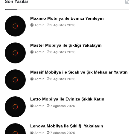
Son Yazılar
Maximo Mobilya ile Evinizi Yenileyin
Admin
9 Ağustos 2026
Master Mobilya ile Şıklığı Yakalayın
Admin
8 Ağustos 2026
Massif Mobilya ile Sıcak ve Şık Mekanlar Yaratın
Admin
8 Ağustos 2026
Letto Mobilya ile Evinize Şıklık Katın
Admin
7 Ağustos 2026
Lenova Mobilya ile Şıklığı Yakalayın
Admin
7 Ağustos 2026