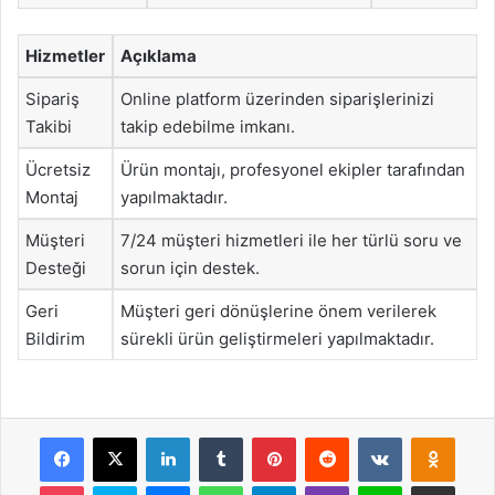
Hizmetler
Açıklama
Sipariş
Online platform üzerinden siparişlerinizi
Takibi
takip edebilme imkanı.
Ücretsiz
Ürün montajı, profesyonel ekipler tarafından
Montaj
yapılmaktadır.
Müşteri
7/24 müşteri hizmetleri ile her türlü soru ve
Desteği
sorun için destek.
Geri
Müşteri geri dönüşlerine önem verilerek
Bildirim
sürekli ürün geliştirmeleri yapılmaktadır.
Facebook
X
LinkedIn
Tumblr
Pinterest
Reddit
VKontakte
Odnok
Pocket
Skype
Messenger
WhatsApp
Telegram
Viber
Line
E-Posta ile payla