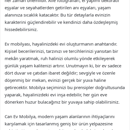
her zaman önemlidir. Aile fotoğrafları, el yapımı dekoratif
eşyalar ve seyahatlerden getirilen anı eşyaları, yaşam
alanınıza sıcaklık katacaktır. Bu tür detaylarla evinizin
karakterini güçlendirebilir ve kendinizi daha özdeşleşmiş
hissedebilirsiniz.
Ev mobilyası, hayalinizdeki evi oluşturmanın anahtarıdır.
Kişisel becerilerinizi, tarzınızı ve tercihlerinizi yansıtan bir
mekân yaratmak, ruh halinizi olumlu yönde etkileyerek
günlük yaşam kalitenizi artırır. Unutmayın ki, bir ev sadece
dört duvar ve çatıdan ibaret değildir; sevgiyle ve özenle
döşenmiş bir mekan, evinizi gerçek bir yuva haline
getirecektir. Mobilya seçiminizi bu prensipler doğrultusunda
yaparak, hayalinizdeki evi inşa edebilir, her gün eve
dönerken huzur bulacağınız bir yuvaya sahip olabilirsiniz.
Can Ev Mobilya, modern yaşam alanlarının ihtiyaçlarını
karşılamak için tasarlanmış geniş bir ürün yelpazesine