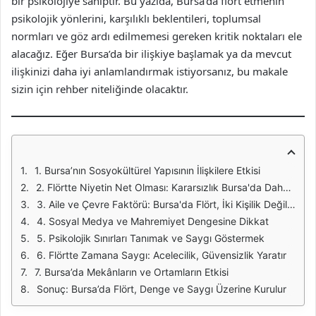
bir psikolojiye sahiptir. Bu yazıda, Bursa’da flört etmenin
psikolojik yönlerini, karşılıklı beklentileri, toplumsal
normları ve göz ardı edilmemesi gereken kritik noktaları ele
alacağız. Eğer Bursa’da bir ilişkiye başlamak ya da mevcut
ilişkinizi daha iyi anlamlandırmak istiyorsanız, bu makale
sizin için rehber niteliğinde olacaktır.
1. Bursa’nın Sosyokültürel Yapısının İlişkilere Etkisi
2. Flörtte Niyetin Net Olması: Kararsızlık Bursa'da Daha Çok Yıpratır
3. Aile ve Çevre Faktörü: Bursa'da Flört, İki Kişilik Değildir
4. Sosyal Medya ve Mahremiyet Dengesine Dikkat
5. Psikolojik Sınırları Tanımak ve Saygı Göstermek
6. Flörtte Zamana Saygı: Acelecilik, Güvensizlik Yaratır
7. Bursa’da Mekânların ve Ortamların Etkisi
Sonuç: Bursa’da Flört, Denge ve Saygı Üzerine Kurulur