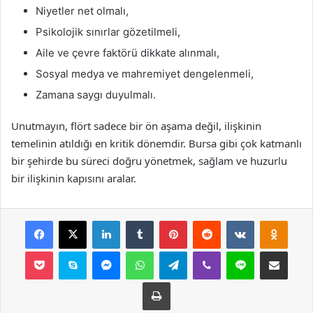
Niyetler net olmalı,
Psikolojik sınırlar gözetilmeli,
Aile ve çevre faktörü dikkate alınmalı,
Sosyal medya ve mahremiyet dengelenmeli,
Zamana saygı duyulmalı.
Unutmayın, flört sadece bir ön aşama değil, ilişkinin
temelinin atıldığı en kritik dönemdir. Bursa gibi çok katmanlı
bir şehirde bu süreci doğru yönetmek, sağlam ve huzurlu
bir ilişkinin kapısını aralar.
Facebook
X
LinkedIn
Tumblr
Pinterest
Reddit
VKontakte
Odnok
Pocket
Skype
Messenger
WhatsApp
Telegram
Viber
Line
E-Posta ile payla
Yazdır