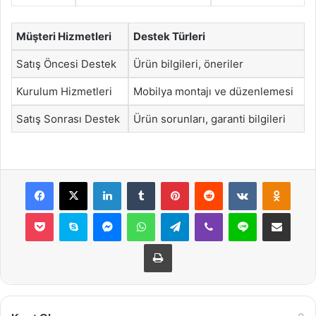
Müşteri Hizmetleri
Destek Türleri
Satış Öncesi Destek
Ürün bilgileri, öneriler
Kurulum Hizmetleri
Mobilya montajı ve düzenlemesi
Satış Sonrası Destek
Ürün sorunları, garanti bilgileri
Facebook
X
LinkedIn
Tumblr
Pinterest
Reddit
VKontakte
Odnok
Pocket
Skype
Messenger
WhatsApp
Telegram
Viber
Line
E-Posta ile payla
Yazdır