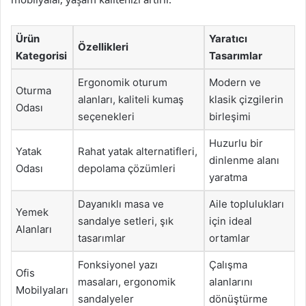
Ürün
Yaratıcı
Özellikleri
Kategorisi
Tasarımlar
Ergonomik oturum
Modern ve
Oturma
alanları, kaliteli kumaş
klasik çizgilerin
Odası
seçenekleri
birleşimi
Huzurlu bir
Yatak
Rahat yatak alternatifleri,
dinlenme alanı
Odası
depolama çözümleri
yaratma
Dayanıklı masa ve
Aile toplulukları
Yemek
sandalye setleri, şık
için ideal
Alanları
tasarımlar
ortamlar
Fonksiyonel yazı
Çalışma
Ofis
masaları, ergonomik
alanlarını
Mobilyaları
sandalyeler
dönüştürme