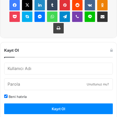
Pocket
Skype
Messenger
WhatsApp
Telegram
Viber
Line
E-Posta ile payla
Yazdır
Kayıt Ol
Unuttunuz mu?
Beni hatırla
Kayıt Ol