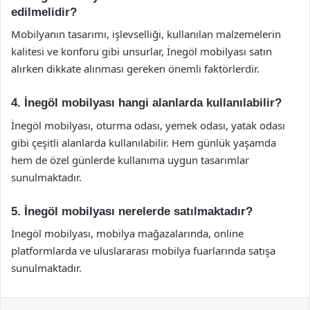
edilmelidir?
Mobilyanın tasarımı, işlevselliği, kullanılan malzemelerin
kalitesi ve konforu gibi unsurlar, İnegöl mobilyası satın
alırken dikkate alınması gereken önemli faktörlerdir.
4. İnegöl mobilyası hangi alanlarda kullanılabilir?
İnegöl mobilyası, oturma odası, yemek odası, yatak odası
gibi çeşitli alanlarda kullanılabilir. Hem günlük yaşamda
hem de özel günlerde kullanıma uygun tasarımlar
sunulmaktadır.
5. İnegöl mobilyası nerelerde satılmaktadır?
İnegöl mobilyası, mobilya mağazalarında, online
platformlarda ve uluslararası mobilya fuarlarında satışa
sunulmaktadır.
Facebook
X
LinkedIn
Tumblr
Pinterest
Reddit
VKontakte
Odnok