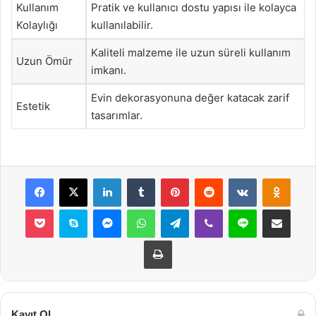
Kullanım
Pratik ve kullanıcı dostu yapısı ile kolayca
Kolaylığı
kullanılabilir.
Kaliteli malzeme ile uzun süreli kullanım
Uzun Ömür
imkanı.
Evin dekorasyonuna değer katacak zarif
Estetik
tasarımlar.
Facebook
X
LinkedIn
Tumblr
Pinterest
Reddit
VKontakte
Odnok
Pocket
Skype
Messenger
WhatsApp
Telegram
Viber
Line
E-Posta ile payla
Yazdır
Kayıt Ol