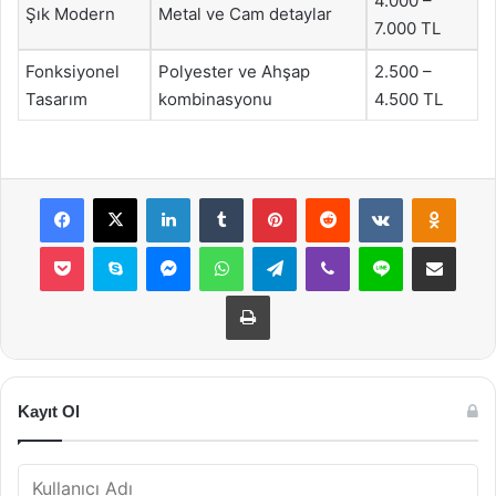
4.000 –
Şık Modern
Metal ve Cam detaylar
7.000 TL
Fonksiyonel
Polyester ve Ahşap
2.500 –
Tasarım
kombinasyonu
4.500 TL
Facebook
X
LinkedIn
Tumblr
Pinterest
Reddit
VKontakte
Odnok
Pocket
Skype
Messenger
WhatsApp
Telegram
Viber
Line
E-Posta ile payla
Yazdır
Kayıt Ol