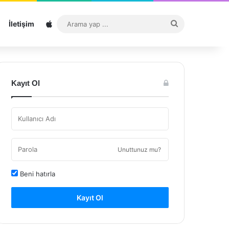
Sitemap
Arama
İletişim
yap
...
Kayıt Ol
Unuttunuz mu?
Beni hatırla
Kayıt Ol