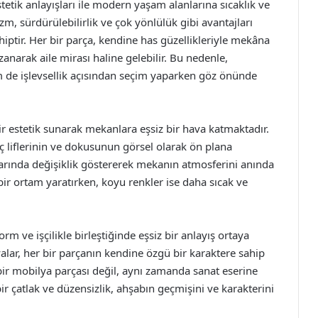
etik anlayışları ile modern yaşam alanlarına sıcaklık ve
, sürdürülebilirlik ve çok yönlülük gibi avantajları
iptir. Her bir parça, kendine has güzellikleriyle mekâna
narak aile mirası haline gelebilir. Bu nedenle,
de işlevsellik açısından seçim yaparken göz önünde
 estetik sunarak mekanlara eşsiz bir hava katmaktadır.
aç liflerinin ve dokusunun görsel olarak ön plana
ullarında değişiklik göstererek mekanın atmosferini anında
 bir ortam yaratırken, koyu renkler ise daha sıcak ve
m ve işçilikle birleştiğinde eşsiz bir anlayış ortaya
yalar, her bir parçanın kendine özgü bir karaktere sahip
bir mobilya parçası değil, aynı zamanda sanat eserine
r çatlak ve düzensizlik, ahşabın geçmişini ve karakterini