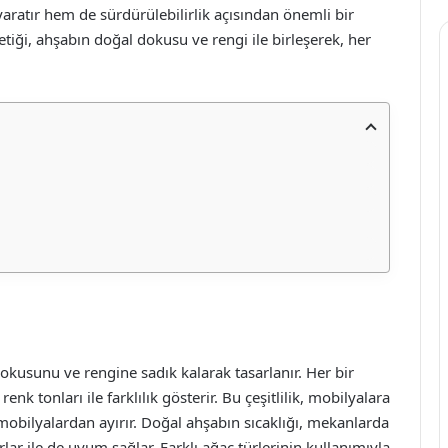
ratır hem de sürdürülebilirlik açısından önemli bir
iği, ahşabın doğal dokusu ve rengi ile birleşerek, her
usunu ve rengine sadık kalarak tasarlanır. Her bir
nk tonları ile farklılık gösterir. Bu çeşitlilik, mobilyalara
 mobilyalardan ayırır. Doğal ahşabın sıcaklığı, mekanlarda
ar ile de uyum sağlar. Farklı ağaç türlerinin kullanımıyla