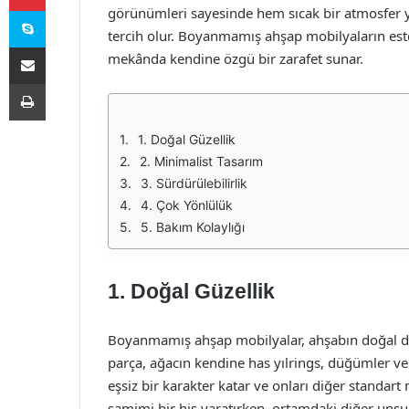
Skype
görünümleri sayesinde hem sıcak bir atmosfer ya
tercih olur. Boyanmamış ahşap mobilyaların estet
E-Posta ile paylaş
mekânda kendine özgü bir zarafet sunar.
Yazdır
1. Doğal Güzellik
2. Minimalist Tasarım
3. Sürdürülebilirlik
4. Çok Yönlülük
5. Bakım Kolaylığı
1. Doğal Güzellik
Boyanmamış ahşap mobilyalar, ahşabın doğal dok
parça, ağacın kendine has yılrings, düğümler ve re
eşsiz bir karakter katar ve onları diğer standart
samimi bir his yaratırken, ortamdaki diğer unsurl