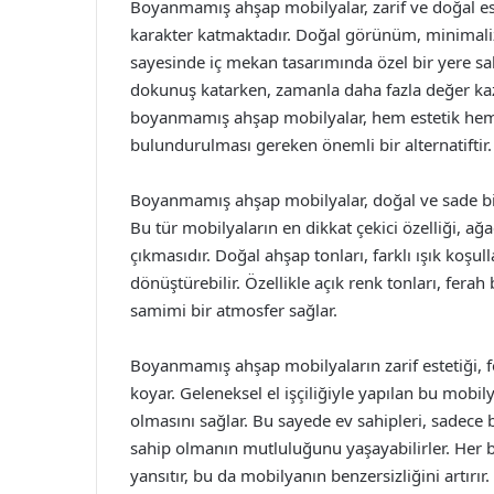
Boyanmamış ahşap mobilyalar, zarif ve doğal est
karakter katmaktadır. Doğal görünüm, minimalizm
sayesinde iç mekan tasarımında özel bir yere sah
dokunuş katarken, zamanla daha fazla değer kaza
boyanmamış ahşap mobilyalar, hem estetik hem 
bulundurulması gereken önemli bir alternatiftir.
Boyanmamış ahşap mobilyalar, doğal ve sade bir
Bu tür mobilyaların en dikkat çekici özelliği, ağ
çıkmasıdır. Doğal ahşap tonları, farklı ışık koş
dönüştürebilir. Özellikle açık renk tonları, ferah
samimi bir atmosfer sağlar.
Boyanmamış ahşap mobilyaların zarif estetiği, for
koyar. Geleneksel el işçiliğiyle yapılan bu mobil
olmasını sağlar. Bu sayede ev sahipleri, sadece 
sahip olmanın mutluluğunu yaşayabilirler. Her bi
yansıtır, bu da mobilyanın benzersizliğini artırır.