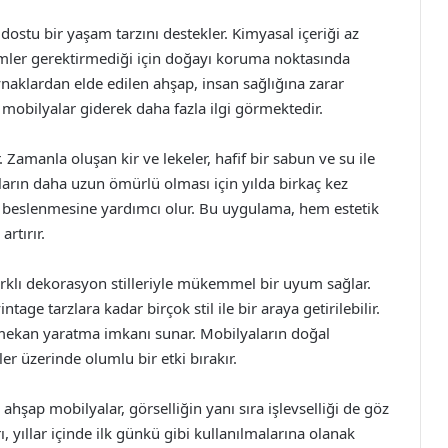
ostu bir yaşam tarzını destekler. Kimyasal içeriği az
mler gerektirmediği için doğayı koruma noktasında
ynaklardan elde edilen ahşap, insan sağlığına zarar
mobilyalar giderek daha fazla ilgi görmektedir.
amanla oluşan kir ve lekeler, hafif bir sabun ve su ile
ların daha uzun ömürlü olması için yılda birkaç kez
 beslenmesine yardımcı olur. Bu uygulama, hem estetik
rtırır.
rklı dekorasyon stilleriyle mükemmel bir uyum sağlar.
age tarzlara kadar birçok stil ile bir araya getirilebilir.
ir mekan yaratma imkanı sunar. Mobilyaların doğal
er üzerinde olumlu bir etki bırakır.
hşap mobilyalar, görselliğin yanı sıra işlevselliği de göz
 yıllar içinde ilk günkü gibi kullanılmalarına olanak