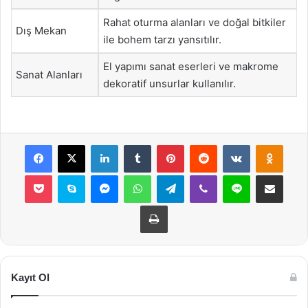
Rahat oturma alanları ve doğal bitkiler
Dış Mekan
ile bohem tarzı yansıtılır.
El yapımı sanat eserleri ve makrome
Sanat Alanları
dekoratif unsurlar kullanılır.
Facebook
X
LinkedIn
Tumblr
Pinterest
Reddit
VKontakte
Odnok
Pocket
Skype
Messenger
WhatsApp
Telegram
Viber
Line
E-Posta ile payla
Yazdır
Kayıt Ol