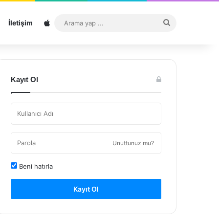
Sitemap
Arama
İletişim
yap
...
Kayıt Ol
Unuttunuz mu?
Beni hatırla
Kayıt Ol