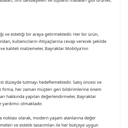
aları, ofis sandalyeleri ve toplantı masaları gibi ürünler,
ği ve estetiği bir araya getirmektedir. Her bir ürün,
ından, kullanıcıların ihtiyaçlarına cevap verecek şekilde
 ve kaliteli malzemeler, Bayraktar Mobilya’nın
t düzeyde tutmayı hedeflemektedir. Satış öncesi ve
an firma, her zaman müşteri geri bildirimlerine önem
tları hakkında yapılan değerlendirmeler, Bayraktar
e yardımcı olmaktadır.
a noktası olarak, modern yaşam alanlarına değer
emeleri ve estetik tasarımları ile her bütçeye uygun