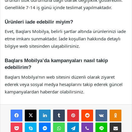
Genellikle 7-14 iş günü içinde teslimat yapılmaktadır.
Ürünleri iade edebilir miyim?
Evet, Baqlars Mobilya, belirli şartlar altında ürünlerinizi iade
etme imkanı sunmaktadır. İade koşulları hakkında detaylı
bilgiye web sitesinden ulaşabilirsiniz.
Baqlars Mobilya’da kampanyaları nasıl takip
edebilirim?
Baqlars Mobilya’nın web sitesini düzenli olarak ziyaret
ederek veya sosyal medya hesaplarını takip ederek güncel
kampanyalardan haberdar olabilirsiniz.
Facebook
X
LinkedIn
Tumblr
Pinterest
Reddit
VKontakte
Odnok
Pocket
Skype
Messenger
WhatsApp
Telegram
Viber
Line
E-Posta ile payla