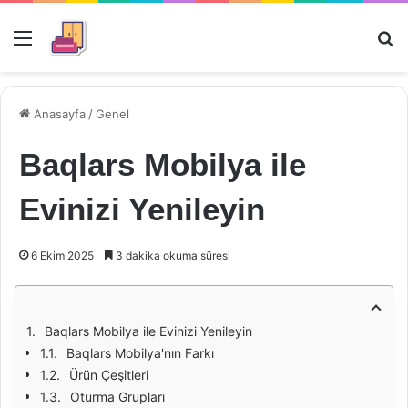
Menü
Ar
Anasayfa
/
Genel
Baqlars Mobilya ile
Evinizi Yenileyin
6 Ekim 2025
3 dakika okuma süresi
Baqlars Mobilya ile Evinizi Yenileyin
Baqlars Mobilya'nın Farkı
Ürün Çeşitleri
Oturma Grupları