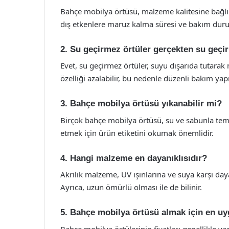
Bahçe mobilya örtüsü, malzeme kalitesine bağlı ol
dış etkenlere maruz kalma süresi ve bakım durum
2. Su geçirmez örtüler gerçekten su geç
Evet, su geçirmez örtüler, suyu dışarıda tutarak
özelliği azalabilir, bu nedenle düzenli bakım yap
3. Bahçe mobilya örtüsü yıkanabilir mi?
Birçok bahçe mobilya örtüsü, su ve sabunla temiz
etmek için ürün etiketini okumak önemlidir.
4. Hangi malzeme en dayanıklısıdır?
Akrilik malzeme, UV ışınlarına ve suya karşı daya
Ayrıca, uzun ömürlü olması ile de bilinir.
5. Bahçe mobilya örtüsü almak için en u
Bahçe mobilya örtülerinin fiyatları genellikle y