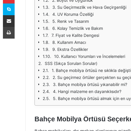
2. Boyut ve Uygunluk
Skype
3. Su Geçirmezlik ve Hava Geçirgenliği
4. UV Koruma Özelliği
E-Posta ile paylaş
5. Renk ve Tasarım
Yazdır
6. Kolay Temizlik ve Bakım
7. Fiyat ve Kalite Dengesi
8. Kullanım Amacı
9. Ekstra Özellikler
10. Kullanıcı Yorumları ve İncelemeleri
SSS (Sıkça Sorulan Sorular)
1. Bahçe mobilya örtüsü ne sıklıkla değiştir
2. Su geçirmez örtüler gerçekten su geç
3. Bahçe mobilya örtüsü yıkanabilir mi?
4. Hangi malzeme en dayanıklısıdır?
5. Bahçe mobilya örtüsü almak için en u
Bahçe Mobilya Örtüsü Seçerke
Bahçe mobilyaları, dış mekan alanlarınızı güzell