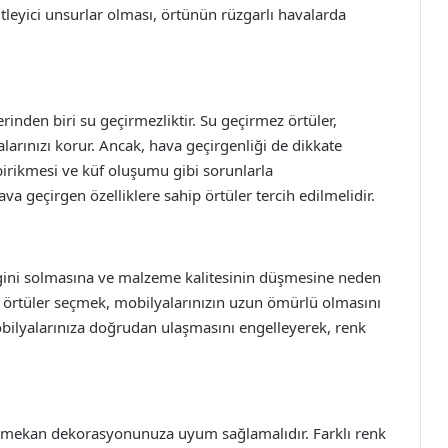
itleyici unsurlar olması, örtünün rüzgarlı havalarda
inden biri su geçirmezliktir. Su geçirmez örtüler,
ınızı korur. Ancak, hava geçirgenliği de dikkate
birikmesi ve küf oluşumu gibi sorunlarla
va geçirgen özelliklere sahip örtüler tercih edilmelidir.
engini solmasına ve malzeme kalitesinin düşmesine neden
p örtüler seçmek, mobilyalarınızın uzun ömürlü olmasını
mobilyalarınıza doğrudan ulaşmasını engelleyerek, renk
ş mekan dekorasyonunuza uyum sağlamalıdır. Farklı renk