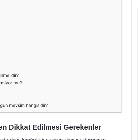
ilmelidir?
irmiyor mu?
ygun mevsim hangisidir?
n Dikkat Edilmesi Gerekenler
eştirirken, konforlu bir yaşam alanı oluşturmanıza