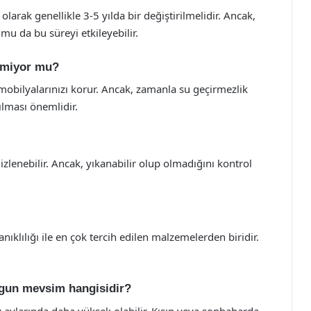
arak genellikle 3-5 yılda bir değiştirilmelidir. Ancak,
u da bu süreyi etkileyebilir.
irmiyor mu?
 mobilyalarınızı korur. Ancak, zamanla su geçirmezlik
ılması önemlidir.
lenebilir. Ancak, yıkanabilir olup olmadığını kontrol
nıklılığı ile en çok tercih edilen malzemelerden biridir.
ygun mevsim hangisidir?
az aylarında daha yüksek olabilir. Kışın veya sonbaharda