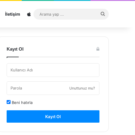
Sitemap
Arama
İletişim
yap
...
Kayıt Ol
Unuttunuz mu?
Beni hatırla
Kayıt Ol