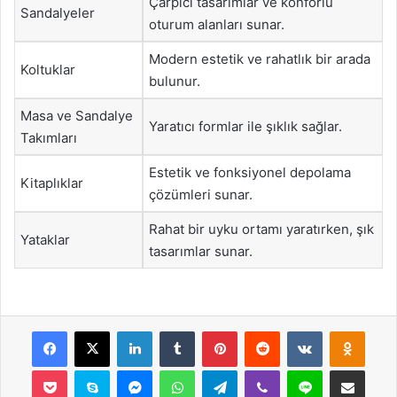
Çarpıcı tasarımlar ve konforlu
Sandalyeler
oturum alanları sunar.
Modern estetik ve rahatlık bir arada
Koltuklar
bulunur.
Masa ve Sandalye
Yaratıcı formlar ile şıklık sağlar.
Takımları
Estetik ve fonksiyonel depolama
Kitaplıklar
çözümleri sunar.
Rahat bir uyku ortamı yaratırken, şık
Yataklar
tasarımlar sunar.
Facebook
X
LinkedIn
Tumblr
Pinterest
Reddit
VKontakte
Odnok
Pocket
Skype
Messenger
WhatsApp
Telegram
Viber
Line
E-Posta ile payla