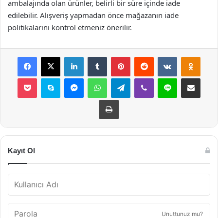
ambalajında olan ürünler, belirli bir süre içinde iade
edilebilir. Alışveriş yapmadan önce mağazanın iade
politikalarını kontrol etmeniz önerilir.
Facebook
X
LinkedIn
Tumblr
Pinterest
Reddit
VKontakte
Odnok
Pocket
Skype
Messenger
WhatsApp
Telegram
Viber
Line
E-Posta ile payla
Yazdır
Kayıt Ol
Unuttunuz mu?