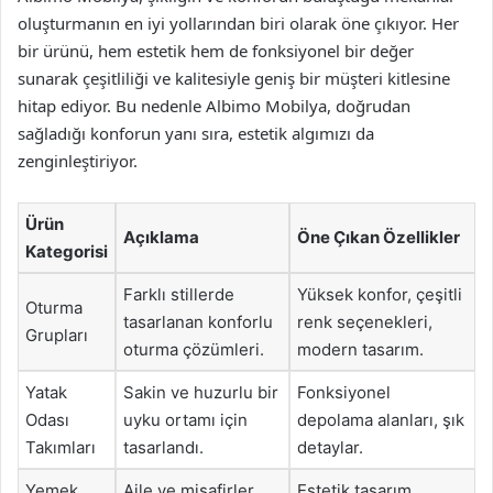
oluşturmanın en iyi yollarından biri olarak öne çıkıyor. Her
bir ürünü, hem estetik hem de fonksiyonel bir değer
sunarak çeşitliliği ve kalitesiyle geniş bir müşteri kitlesine
hitap ediyor. Bu nedenle Albimo Mobilya, doğrudan
sağladığı konforun yanı sıra, estetik algımızı da
zenginleştiriyor.
Ürün
Açıklama
Öne Çıkan Özellikler
Kategorisi
Farklı stillerde
Yüksek konfor, çeşitli
Oturma
tasarlanan konforlu
renk seçenekleri,
Grupları
oturma çözümleri.
modern tasarım.
Yatak
Sakin ve huzurlu bir
Fonksiyonel
Odası
uyku ortamı için
depolama alanları, şık
Takımları
tasarlandı.
detaylar.
Yemek
Aile ve misafirler
Estetik tasarım,