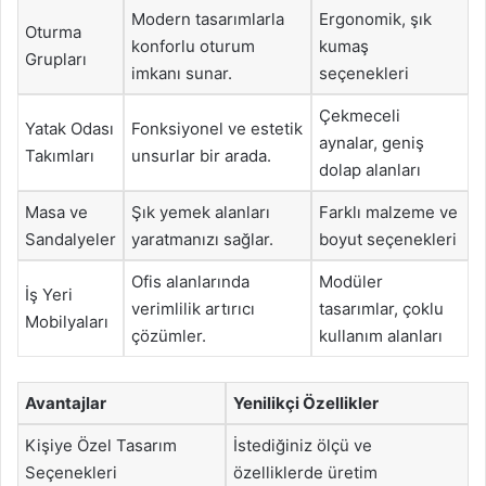
Modern tasarımlarla
Ergonomik, şık
Oturma
konforlu oturum
kumaş
Grupları
imkanı sunar.
seçenekleri
Çekmeceli
Yatak Odası
Fonksiyonel ve estetik
aynalar, geniş
Takımları
unsurlar bir arada.
dolap alanları
Masa ve
Şık yemek alanları
Farklı malzeme ve
Sandalyeler
yaratmanızı sağlar.
boyut seçenekleri
Ofis alanlarında
Modüler
İş Yeri
verimlilik artırıcı
tasarımlar, çoklu
Mobilyaları
çözümler.
kullanım alanları
Avantajlar
Yenilikçi Özellikler
Kişiye Özel Tasarım
İstediğiniz ölçü ve
Seçenekleri
özelliklerde üretim