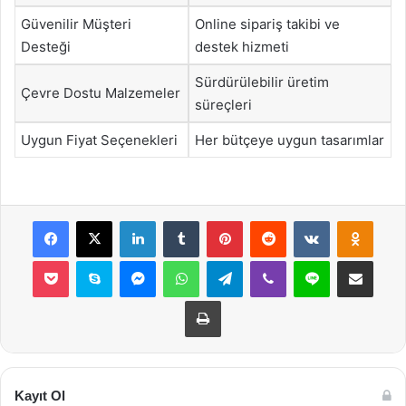
Güvenilir Müşteri
Online sipariş takibi ve
Desteği
destek hizmeti
Sürdürülebilir üretim
Çevre Dostu Malzemeler
süreçleri
Uygun Fiyat Seçenekleri
Her bütçeye uygun tasarımlar
Facebook
X
LinkedIn
Tumblr
Pinterest
Reddit
VKontakte
Odnok
Pocket
Skype
Messenger
WhatsApp
Telegram
Viber
Line
E-Posta ile payla
Yazdır
Kayıt Ol