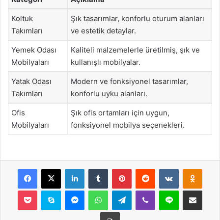
Koltuk
Şık tasarımlar, konforlu oturum alanları
Takımları
ve estetik detaylar.
Yemek Odası
Kaliteli malzemelerle üretilmiş, şık ve
Mobilyaları
kullanışlı mobilyalar.
Yatak Odası
Modern ve fonksiyonel tasarımlar,
Takımları
konforlu uyku alanları.
Ofis
Şık ofis ortamları için uygun,
Mobilyaları
fonksiyonel mobilya seçenekleri.
Facebook
X
LinkedIn
Tumblr
Pinterest
Reddit
VKontakte
Odnok
Pocket
Skype
Messenger
WhatsApp
Telegram
Viber
Line
E-Posta ile payla
Yazdır