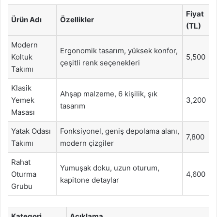
Fiyat
Ürün Adı
Özellikler
(TL)
Modern
Ergonomik tasarım, yüksek konfor,
Koltuk
5,500
çeşitli renk seçenekleri
Takımı
Klasik
Ahşap malzeme, 6 kişilik, şık
Yemek
3,200
tasarım
Masası
Yatak Odası
Fonksiyonel, geniş depolama alanı,
7,800
Takımı
modern çizgiler
Rahat
Yumuşak doku, uzun oturum,
Oturma
4,600
kapitone detaylar
Grubu
Kategori
Açıklama