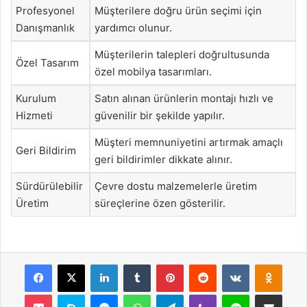
Profesyonel
Müşterilere doğru ürün seçimi için
Danışmanlık
yardımcı olunur.
Müşterilerin talepleri doğrultusunda
Özel Tasarım
özel mobilya tasarımları.
Kurulum
Satın alınan ürünlerin montajı hızlı ve
Hizmeti
güvenilir bir şekilde yapılır.
Müşteri memnuniyetini artırmak amaçlı
Geri Bildirim
geri bildirimler dikkate alınır.
Sürdürülebilir
Çevre dostu malzemelerle üretim
Üretim
süreçlerine özen gösterilir.
Facebook
X
LinkedIn
Tumblr
Pinterest
Reddit
VKontakte
Odnok
Pocket
Skype
Messenger
WhatsApp
Telegram
Viber
Line
E-Posta ile payla