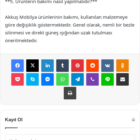
**5. Ürünlerin bakımı nasıl yapılmalıdır?**
Akkuş Mobilya ürünlerinin bakımı, kullanılan malzemeye
göre değişiklik göstermektedir. Genel olarak, nemli bir bezle
silinmesi ve direkt güneş ışığından uzak tutulması
önerilmektedir.
Facebook
X
LinkedIn
Tumblr
Pinterest
Reddit
VKontakte
Odnok
Pocket
Skype
Messenger
WhatsApp
Telegram
Viber
Line
E-Posta ile payla
Yazdır
Kayıt Ol