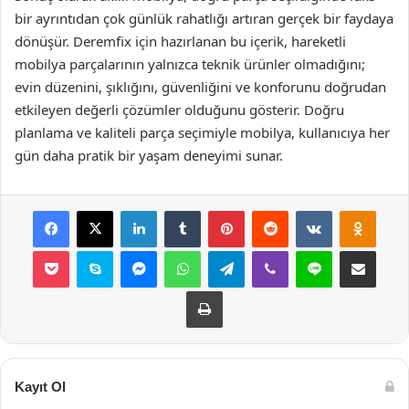
bir ayrıntıdan çok günlük rahatlığı artıran gerçek bir faydaya
dönüşür. Deremfix için hazırlanan bu içerik, hareketli
mobilya parçalarının yalnızca teknik ürünler olmadığını;
evin düzenini, şıklığını, güvenliğini ve konforunu doğrudan
etkileyen değerli çözümler olduğunu gösterir. Doğru
planlama ve kaliteli parça seçimiyle mobilya, kullanıcıya her
gün daha pratik bir yaşam deneyimi sunar.
Facebook
X
LinkedIn
Tumblr
Pinterest
Reddit
VKontakte
Odnok
Pocket
Skype
Messenger
WhatsApp
Telegram
Viber
Line
E-Posta ile payla
Yazdır
Kayıt Ol