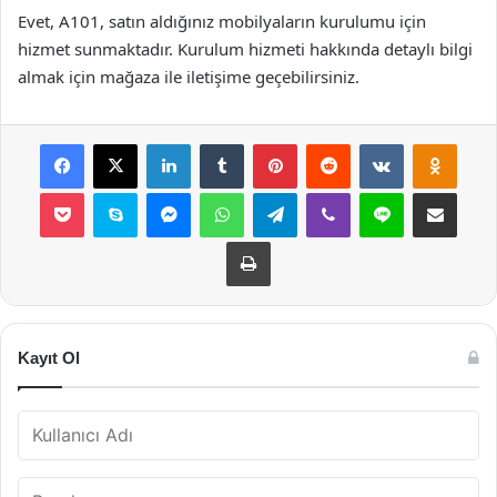
Evet, A101, satın aldığınız mobilyaların kurulumu için
hizmet sunmaktadır. Kurulum hizmeti hakkında detaylı bilgi
almak için mağaza ile iletişime geçebilirsiniz.
Facebook
X
LinkedIn
Tumblr
Pinterest
Reddit
VKontakte
Odnok
Pocket
Skype
Messenger
WhatsApp
Telegram
Viber
Line
E-Posta ile payla
Yazdır
Kayıt Ol